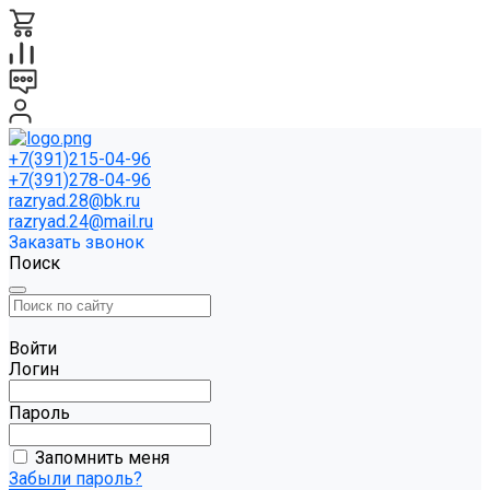
+7(391)215-04-96
+7(391)278-04-96
razryad.28@bk.ru
razryad.24@mail.ru
Заказать звонок
Поиск
Войти
Логин
Пароль
Запомнить меня
Забыли пароль?