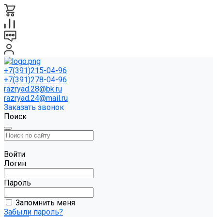
+7(391)215-04-96
+7(391)278-04-96
razryad.28@bk.ru
razryad.24@mail.ru
Заказать звонок
Поиск
Войти
Логин
Пароль
Запомнить меня
Забыли пароль?