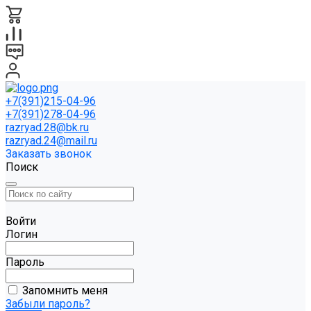
+7(391)215-04-96
+7(391)278-04-96
razryad.28@bk.ru
razryad.24@mail.ru
Заказать звонок
Поиск
Войти
Логин
Пароль
Запомнить меня
Забыли пароль?