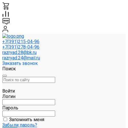
+7(391)215-04-96
+7(391)278-04-96
razryad.28@bk.ru
razryad.24@mail.ru
Заказать звонок
Поиск
Войти
Логин
Пароль
Запомнить меня
Забыли пароль?