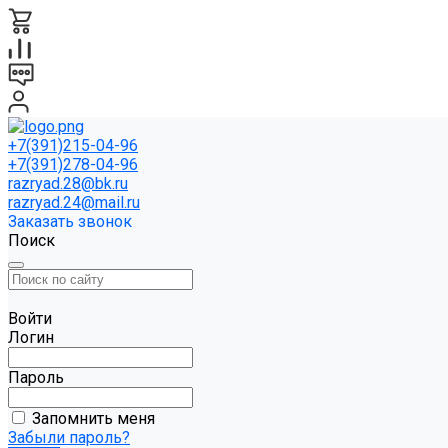
+7(391)215-04-96
+7(391)278-04-96
razryad.28@bk.ru
razryad.24@mail.ru
Заказать звонок
Поиск
Войти
Логин
Пароль
Запомнить меня
Забыли пароль?