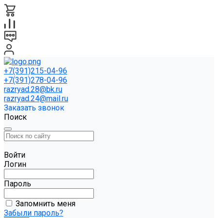
+7(391)215-04-96
+7(391)278-04-96
razryad.28@bk.ru
razryad.24@mail.ru
Заказать звонок
Поиск
Войти
Логин
Пароль
Запомнить меня
Забыли пароль?