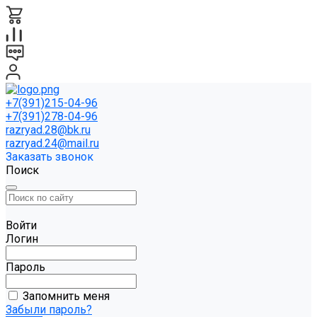
+7(391)215-04-96
+7(391)278-04-96
razryad.28@bk.ru
razryad.24@mail.ru
Заказать звонок
Поиск
Войти
Логин
Пароль
Запомнить меня
Забыли пароль?