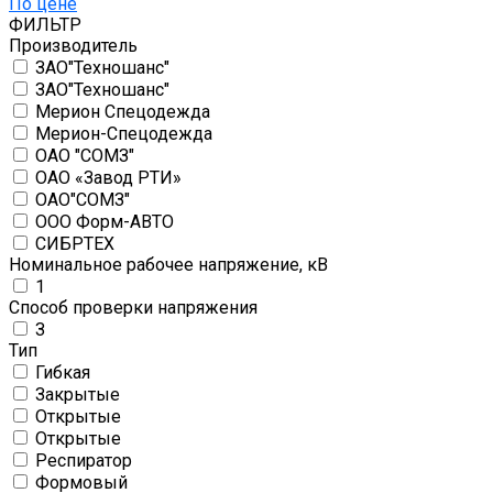
По цене
ФИЛЬТР
Производитель
ЗАО"Техношанс"
ЗАО"Техношанс"
Мерион Спецодежда
Мерион-Спецодежда
ОАО "СОМЗ"
ОАО «Завод РТИ»
ОАО"СОМЗ"
ООО Форм-АВТО
СИБРТЕХ
Номинальное рабочее напряжение, кВ
1
Способ проверки напряжения
З
Тип
Гибкая
Закрытые
Открытые
Открытые
Респиратор
Формовый