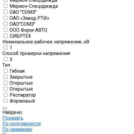
Мерион Спецодежда
Мерион-Спецодежда
ОАО "СОМЗ"
ОАО «Завод РТИ»
ОАО"СОМЗ"
ООО Форм-АВТО
СИБРТЕХ
Номинальное рабочее напряжение, кВ
1
Способ проверки напряжения
З
Тип
Гибкая
Закрытые
Открытые
Открытые
Респиратор
Формовый
Найдено:
Показать
По популярности
По названию