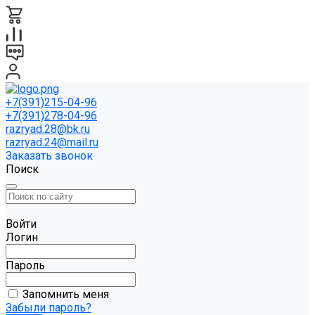
+7(391)215-04-96
+7(391)278-04-96
razryad.28@bk.ru
razryad.24@mail.ru
Заказать звонок
Поиск
Войти
Логин
Пароль
Запомнить меня
Забыли пароль?