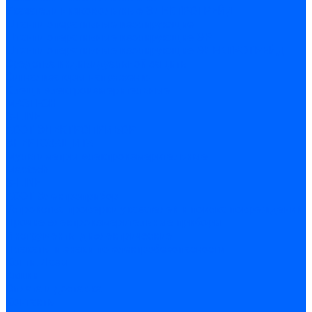
Указатели низковольтные ЭЛЕКТРОТРЕЙД
Штанги оперативные изолирующие
Штанги оперативные изолирующие ЭР
Штанги оперативные изолирующие ЭЛЕКТРОТРЕЙД
Средства индивидуальной защиты
Сигнализаторы напряжения
Клещи электроизмерительные
MASTECH
S-LINE
АООТ ЭЛЕКТРОПРИБОР
ЭНЕРГОЗАЩИТА
Мультиметры электроизмерительные
Mastech
S-LINE
АООТ Электроприбор
Устройства проверки указателей и поиска повреждений
Прочие электроизмерительные приборы
Инструменты диэлектрические
Плакаты и знаки по электробезопасности
Когти, Лазы
Акции
Оплата и доставка
Контакты