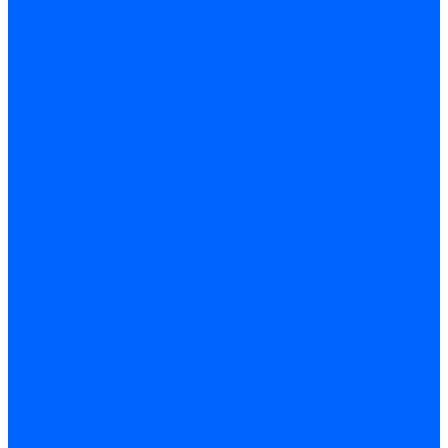
Указатели низковольтные ЭР
Указатели низковольтные ЭЛЕКТРОТРЕЙД
Штанги оперативные изолирующие
Штанги оперативные изолирующие ЭР
Штанги оперативные изолирующие ЭЛЕКТРОТРЕЙД
Средства индивидуальной защиты
Сигнализаторы напряжения
Клещи электроизмерительные
MASTECH
S-LINE
АООТ ЭЛЕКТРОПРИБОР
Мультиметры электроизмерительные
Mastech
S-LINE
АООТ Электроприбор
Устройства проверки указателей и поиска повреждений
Прочие электроизмерительные приборы
Инструменты диэлектрические
Плакаты и знаки по электробезопасности
Когти, Лазы
Акции
Оплата и доставка
Контакты